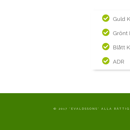
Guld K
Grönt 
Blått 
ADR
© 2017 'EVALDSSONS' ALLA RÄTT