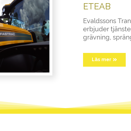
ETEAB
Evaldssons Tra
erbjuder tjänste
grävning, sprä
Läs mer