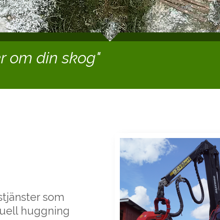
r om din skog"
stjänster som
uell huggning