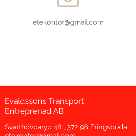
etekontor@gmail.com
Evaldssons Transport
Entreprenad AB
Svarthövdaryd 48 , 372 98 Eringsboda
etekontor@gmail.com