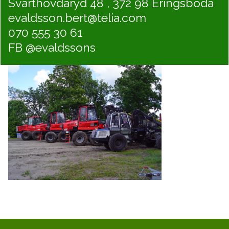
Svarthövdaryd 48 , 372 98 Eringsboda
evaldsson.bert@telia.com
070 555 30 61
FB @evaldssons